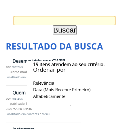
RESULTADO DA BUSCA
Desenvolvido por GWEB
19
itens atendem ao seu critério.
por
mateus
Ordenar por
—
última modificação
22/07/2020 17h30
Localizado em
Navegação
/
Menu de Relevância
Relevância
Data (mais Recente Primeiro)
Quem somos?
Alfabeticamente
por
mateus
—
publicado
12/04/2019
—
última modificação
24/07/2020 18h36
Localizado em
Contents
/
Menu