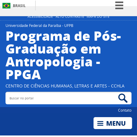
BRASIL
Simplifique!
ACESSIBILIDADE
ALTO CONTRASTE
MAPA DO SITE
Comunica BR
Universidade Federal da Paraíba - UFPB
Programa de Pós-
Participe
Graduação em
Acesso à informação
Antropologia -
Legislação
Canais
PPGA
CENTRO DE CIÊNCIAS HUMANAS, LETRAS E ARTES - CCHLA
Buscar no portal
Bus
Contato