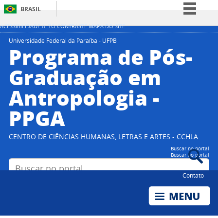
BRASIL
Simplifique!
ACESSIBILIDADE
ALTO CONTRASTE
MAPA DO SITE
Comunica BR
Universidade Federal da Paraíba - UFPB
Programa de Pós-
Participe
Graduação em
Acesso à informação
Antropologia -
Legislação
Canais
PPGA
CENTRO DE CIÊNCIAS HUMANAS, LETRAS E ARTES - CCHLA
Buscar no portal
Buscar no portal
Contato