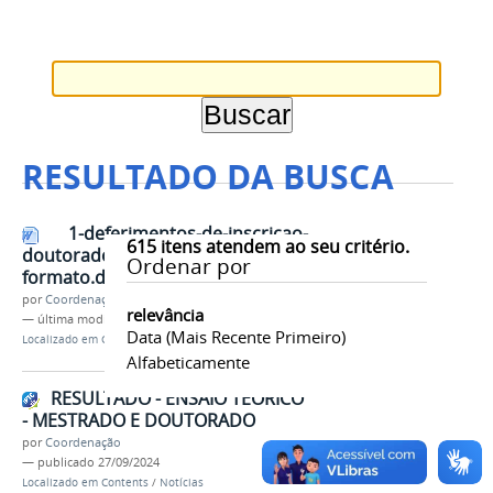
RESULTADO DA BUSCA
1-deferimentos-de-inscricao-
615
itens atendem ao seu critério.
doutorado - 2024-2025- novo
Ordenar por
formato.docx
por
Coordenação
relevância
—
última modificação
26/08/2024 16h02
Data (mais Recente Primeiro)
Localizado em
Contents
/
Documentos
Alfabeticamente
RESULTADO - ENSAIO TEÓRICO
- MESTRADO E DOUTORADO
por
Coordenação
—
publicado
27/09/2024
Localizado em
Contents
/
Notícias