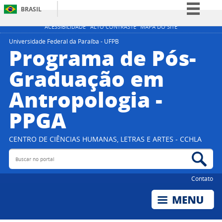
BRASIL
Simplifique!
ACESSIBILIDADE
ALTO CONTRASTE
MAPA DO SITE
Comunica BR
Universidade Federal da Paraíba - UFPB
Programa de Pós-
Participe
Graduação em
Acesso à informação
Antropologia -
Legislação
Canais
PPGA
CENTRO DE CIÊNCIAS HUMANAS, LETRAS E ARTES - CCHLA
Buscar no portal
Bus
Contato