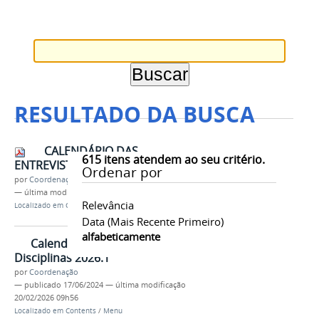
RESULTADO DA BUSCA
CALENDÁRIO DAS
615
itens atendem ao seu critério.
ENTREVISTAS / MESTRADO
Ordenar por
por
Coordenação
—
última modificação
01/12/2021 15h36
Relevância
Localizado em
Contents
/
Documentos
/
Seleção 2022
Data (mais Recente Primeiro)
alfabeticamente
Calendário de matrículas e
Disciplinas 2026.1
por
Coordenação
—
publicado
17/06/2024
—
última modificação
20/02/2026 09h56
Localizado em
Contents
/
Menu