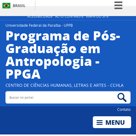
BRASIL
Simplifique!
ACESSIBILIDADE
ALTO CONTRASTE
MAPA DO SITE
Comunica BR
Universidade Federal da Paraíba - UFPB
Programa de Pós-
Participe
Graduação em
Acesso à informação
Antropologia -
Legislação
Canais
PPGA
CENTRO DE CIÊNCIAS HUMANAS, LETRAS E ARTES - CCHLA
Buscar no portal
Bus
Contato