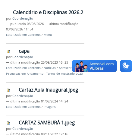
Calendário e Disciplinas 2026.2
por
Coordenação
—
publicado
08/06/2026
—
última modificação
03/08/2026 11h54
Localizado em
Contents
/
Menu
capa
por
Coordenação
—
última modificação
25/09/2023 16h25
Localizado em
Contents
/
Notícias
/
Apresentação de
Pesquisas em Andamento - Turma de mestrado 2023
Cartaz Aula Inaugural.jpeg
por
Coordenação
—
última modificação
01/08/2024 14h24
Localizado em
Contents
/
Imagens
CARTAZ SAMBURÁ 1.jpeg
por
Coordenação
—
última modificação
08/11/2022 12h16