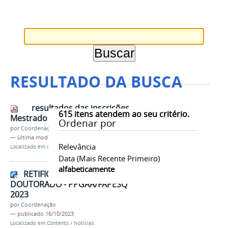
RESULTADO DA BUSCA
resultados das inscrições
615
itens atendem ao seu critério.
Mestrado 3
Ordenar por
por
Coordenação
—
última modificação
01/02/2021 21h52
Relevância
Localizado em
Contents
/
Documentos
Data (mais Recente Primeiro)
alfabeticamente
RETIFICAÇÃO - EDITAL - PÓS-
DOUTORADO - PPGAA/FAPESQ
2023
por
Coordenação
—
publicado
16/10/2023
Localizado em
Contents
/
Notícias