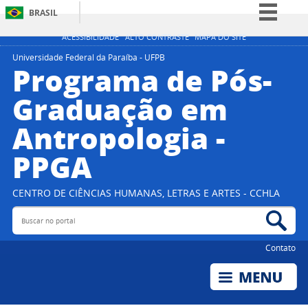
BRASIL
Simplifique!
ACESSIBILIDADE
ALTO CONTRASTE
MAPA DO SITE
Comunica BR
Universidade Federal da Paraíba - UFPB
Programa de Pós-
Participe
Graduação em
Acesso à informação
Antropologia -
Legislação
Canais
PPGA
CENTRO DE CIÊNCIAS HUMANAS, LETRAS E ARTES - CCHLA
Buscar no portal
Bus
Contato