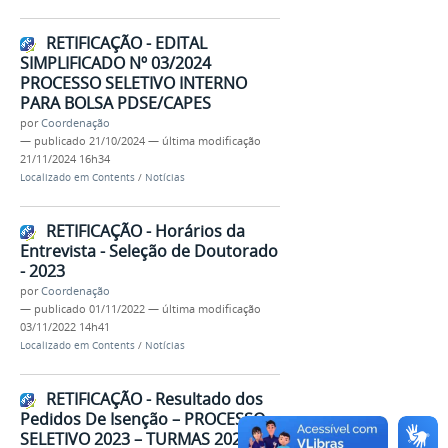
RETIFICAÇÃO - EDITAL
SIMPLIFICADO Nº 03/2024
PROCESSO SELETIVO INTERNO
PARA BOLSA PDSE/CAPES
por
Coordenação
—
publicado
21/10/2024
—
última modificação
21/11/2024 16h34
Localizado em
Contents
/
Notícias
RETIFICAÇÃO - Horários da
Entrevista - Seleção de Doutorado
- 2023
por
Coordenação
—
publicado
01/11/2022
—
última modificação
03/11/2022 14h41
Localizado em
Contents
/
Notícias
RETIFICAÇÃO - Resultado dos
Pedidos De Isenção – PROCESSO
SELETIVO 2023 – TURMAS 2024