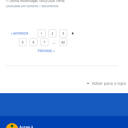
—
última modificação
18/02/2026 14h56
Localizado em
Contents
/
Documentos
« ANTERIOR
1
2
3
4
5
6
7
...
62
PRÓXIMO »
Voltar para o topo