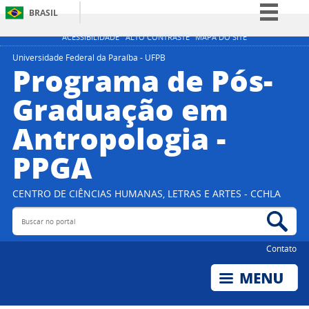
BRASIL
Simplifique!
ACESSIBILIDADE
ALTO CONTRASTE
MAPA DO SITE
Comunica BR
Universidade Federal da Paraíba - UFPB
Programa de Pós-
Participe
Graduação em
Acesso à informação
Antropologia -
Legislação
Canais
PPGA
CENTRO DE CIÊNCIAS HUMANAS, LETRAS E ARTES - CCHLA
Buscar no portal
Bus
Contato