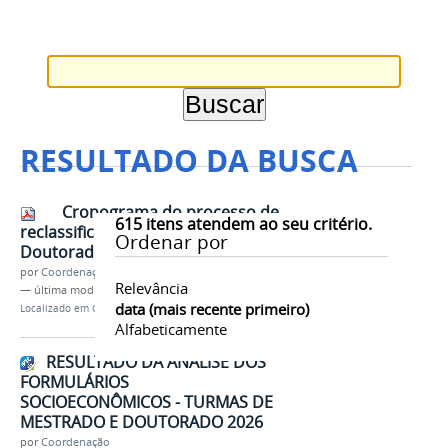
RESULTADO DA BUSCA
Cronograma do processo de
615
itens atendem ao seu critério.
reclassificação – Turma
Ordenar por
Doutorado 2024
por
Coordenação
Relevância
—
última modificação
02/03/2026 14h38
data (mais recente primeiro)
Localizado em
Contents
/
Documentos
Alfabeticamente
RESULTADO DA ANÁLISE DOS
FORMULÁRIOS
SOCIOECONÔMICOS - TURMAS DE
MESTRADO E DOUTORADO 2026
por
Coordenação