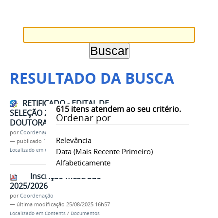
RESULTADO DA BUSCA
RETIFICADO - EDITAL DE
615
itens atendem ao seu critério.
SELEÇÃO 2025 - TURMA 2026 -
Ordenar por
DOUTORADO EM ANTROPOLOGIA
por
Coordenação
Relevância
—
publicado
12/08/2025
Data (mais Recente Primeiro)
Localizado em
Contents
/
Notícias
Alfabeticamente
Inscrição mestrado
2025/2026
por
Coordenação
—
última modificação
25/08/2025 16h57
Localizado em
Contents
/
Documentos