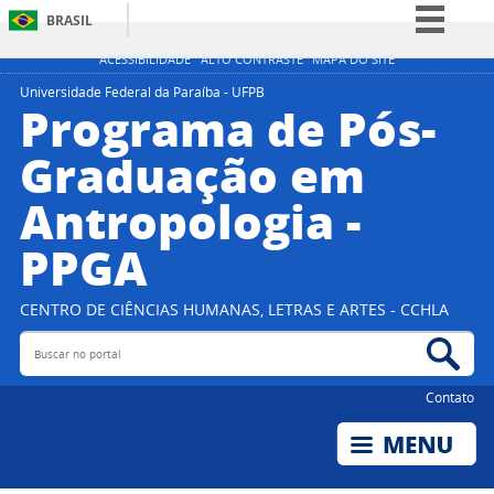
BRASIL
Simplifique!
ACESSIBILIDADE
ALTO CONTRASTE
MAPA DO SITE
Comunica BR
Universidade Federal da Paraíba - UFPB
Programa de Pós-
Participe
Graduação em
Acesso à informação
Antropologia -
Legislação
Canais
PPGA
CENTRO DE CIÊNCIAS HUMANAS, LETRAS E ARTES - CCHLA
Buscar no portal
Bus
Contato