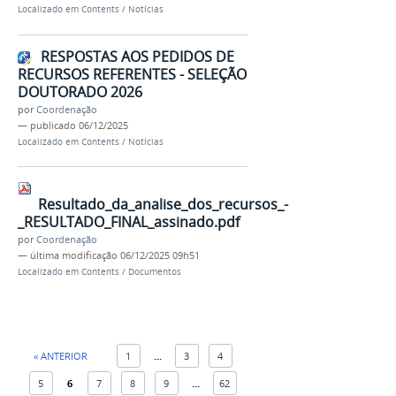
Localizado em
Contents
/
Notícias
RESPOSTAS AOS PEDIDOS DE
RECURSOS REFERENTES - SELEÇÃO
DOUTORADO 2026
por
Coordenação
—
publicado
06/12/2025
Localizado em
Contents
/
Notícias
Resultado_da_analise_dos_recursos_-
_RESULTADO_FINAL_assinado.pdf
por
Coordenação
—
última modificação
06/12/2025 09h51
Localizado em
Contents
/
Documentos
« ANTERIOR
1
...
3
4
5
6
7
8
9
...
62