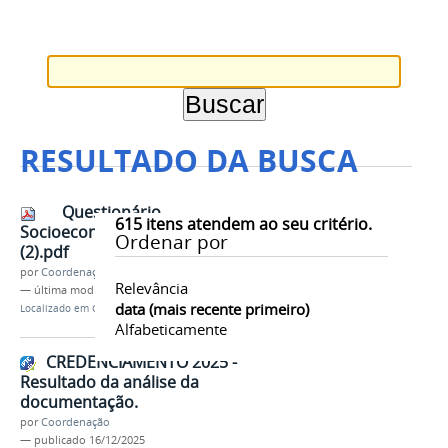
RESULTADO DA BUSCA
Questionário
615
itens atendem ao seu critério.
Socioeconômico PPGA 3.2025
Ordenar por
(2).pdf
por
Coordenação
Relevância
—
última modificação
18/12/2025 14h46
data (mais recente primeiro)
Localizado em
Contents
/
Documentos
Alfabeticamente
CREDENCIAMENTO 2025 -
Resultado da análise da
documentação.
por
Coordenação
—
publicado
16/12/2025