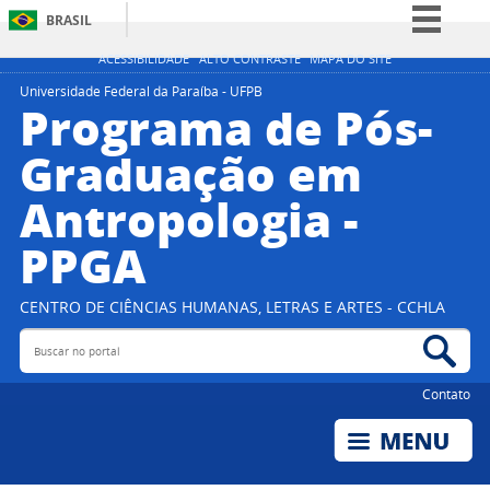
BRASIL
Simplifique!
ACESSIBILIDADE
ALTO CONTRASTE
MAPA DO SITE
Comunica BR
Universidade Federal da Paraíba - UFPB
Programa de Pós-
Participe
Graduação em
Acesso à informação
Antropologia -
Legislação
Canais
PPGA
CENTRO DE CIÊNCIAS HUMANAS, LETRAS E ARTES - CCHLA
Buscar no portal
Bus
Contato