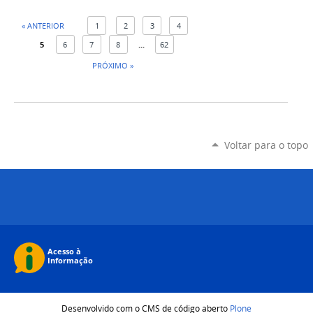
« ANTERIOR
1
2
3
4
5
6
7
8
...
62
PRÓXIMO »
Voltar para o topo
Desenvolvido com o CMS de código aberto
Plone