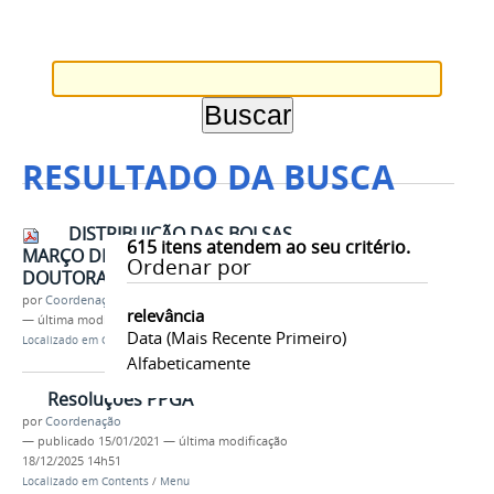
RESULTADO DA BUSCA
DISTRIBUIÇÃO DAS BOLSAS
615
itens atendem ao seu critério.
MARÇO DE 2026 - TURMA DE
Ordenar por
DOUTORADO 2026.pdf
por
Coordenação
relevância
—
última modificação
18/06/2026 14h17
Data (mais Recente Primeiro)
Localizado em
Contents
/
Documentos
Alfabeticamente
Resoluções PPGA
por
Coordenação
—
publicado
15/01/2021
—
última modificação
18/12/2025 14h51
Localizado em
Contents
/
Menu