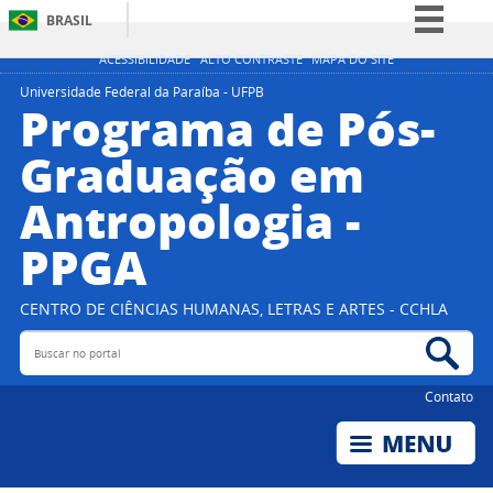
BRASIL
Simplifique!
ACESSIBILIDADE
ALTO CONTRASTE
MAPA DO SITE
Comunica BR
Universidade Federal da Paraíba - UFPB
Programa de Pós-
Participe
Graduação em
Acesso à informação
Antropologia -
Legislação
Canais
PPGA
CENTRO DE CIÊNCIAS HUMANAS, LETRAS E ARTES - CCHLA
Buscar no portal
Bus
Contato