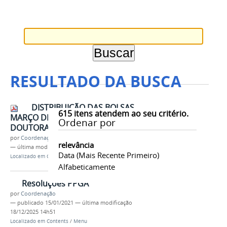
RESULTADO DA BUSCA
DISTRIBUIÇÃO DAS BOLSAS
615
itens atendem ao seu critério.
MARÇO DE 2026 - TURMA DE
Ordenar por
DOUTORADO 2026.pdf
por
Coordenação
relevância
—
última modificação
18/06/2026 14h17
Data (mais Recente Primeiro)
Localizado em
Contents
/
Documentos
Alfabeticamente
Resoluções PPGA
por
Coordenação
—
publicado
15/01/2021
—
última modificação
18/12/2025 14h51
Localizado em
Contents
/
Menu