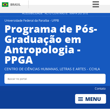
BRASIL
Simplifique!
ACESSIBILIDADE
ALTO CONTRASTE
MAPA DO SITE
Comunica BR
Universidade Federal da Paraíba - UFPB
Programa de Pós-
Participe
Graduação em
Acesso à informação
Antropologia -
Legislação
Canais
PPGA
CENTRO DE CIÊNCIAS HUMANAS, LETRAS E ARTES - CCHLA
Buscar no portal
Bus
Contato