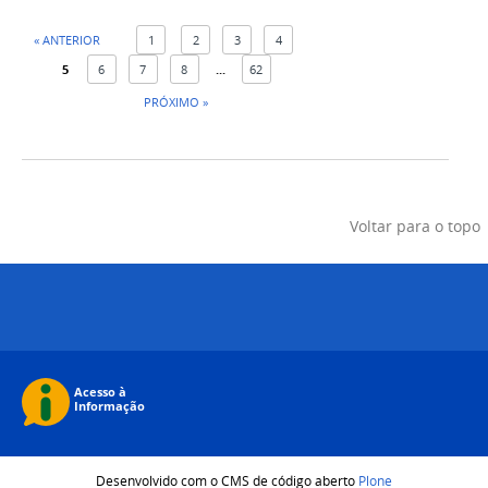
« ANTERIOR
1
2
3
4
5
6
7
8
...
62
PRÓXIMO »
Voltar para o topo
Desenvolvido com o CMS de código aberto
Plone