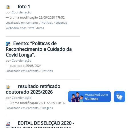
foto 1
por
Coordenação
—
última modificação
22/09/2020 17h52
Localizado em
Contents
/
Notícias
/
Segundo
Webnário Crias Extra Muros
Evento: “Políticas de
Reconhecimento e Cuidado da
Covid Longa”.
por
Coordenação
—
publicado
25/03/2024
Localizado em
Contents
/
Notícias
resultado retificado
doutorado 2025/2026
por
Coordenação
—
última modificação
25/11/2025 15h16
Localizado em
Contents
/
Imagens
EDITAL DE SELEÇÃO 2020 -