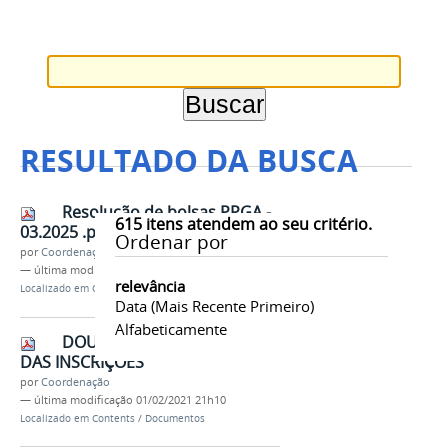
RESULTADO DA BUSCA
Resolução de bolsas PPGA -
615
itens atendem ao seu critério.
03.2025 .pdf
Ordenar por
por
Coordenação
—
última modificação
18/03/2025 08h09
relevância
Localizado em
Contents
/
Documentos
Data (mais Recente Primeiro)
Alfabeticamente
DOUTORADO - RESULTADO
DAS INSCRIÇÕES
por
Coordenação
—
última modificação
01/02/2021 21h10
Localizado em
Contents
/
Documentos