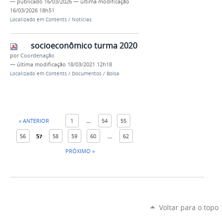
—
publicado
16/03/2026
—
última modificação
16/03/2026 18h51
Localizado em
Contents
/
Notícias
socioeconômico turma 2020
por
Coordenação
—
última modificação
18/03/2021 12h18
Localizado em
Contents
/
Documentos
/
Bolsa
« ANTERIOR
1
...
54
55
56
57
58
59
60
...
62
PRÓXIMO »
Voltar para o topo