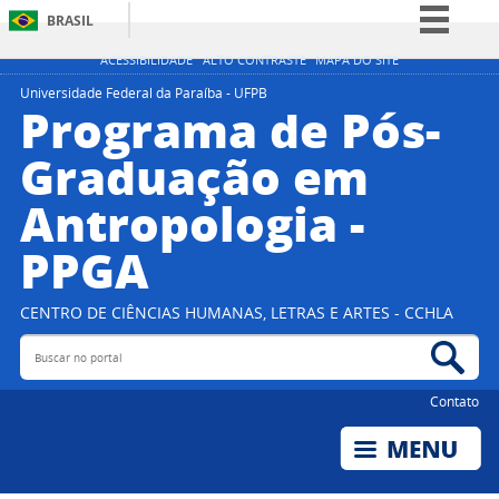
BRASIL
Simplifique!
ACESSIBILIDADE
ALTO CONTRASTE
MAPA DO SITE
Comunica BR
Universidade Federal da Paraíba - UFPB
Programa de Pós-
Participe
Graduação em
Acesso à informação
Antropologia -
Legislação
Canais
PPGA
CENTRO DE CIÊNCIAS HUMANAS, LETRAS E ARTES - CCHLA
Buscar no portal
Bus
Contato