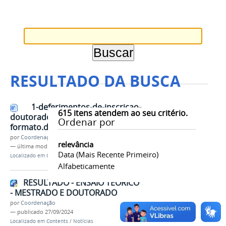
RESULTADO DA BUSCA
1-deferimentos-de-inscricao-
615
itens atendem ao seu critério.
doutorado - 2024-2025- novo
Ordenar por
formato.docx
por
Coordenação
relevância
—
última modificação
26/08/2024 16h02
Data (mais Recente Primeiro)
Localizado em
Contents
/
Documentos
Alfabeticamente
RESULTADO - ENSAIO TEÓRICO
- MESTRADO E DOUTORADO
por
Coordenação
—
publicado
27/09/2024
Localizado em
Contents
/
Notícias