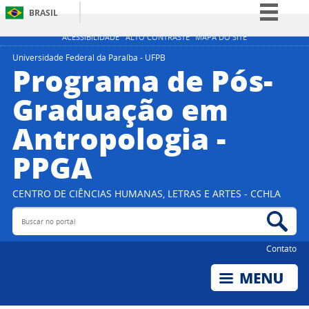
BRASIL
Simplifique!
ACESSIBILIDADE
ALTO CONTRASTE
MAPA DO SITE
Comunica BR
Universidade Federal da Paraíba - UFPB
Programa de Pós-
Participe
Graduação em
Acesso à informação
Antropologia -
Legislação
Canais
PPGA
CENTRO DE CIÊNCIAS HUMANAS, LETRAS E ARTES - CCHLA
Buscar no portal
Bus
Contato