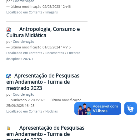
por
Coordenação
—
última modificação
02/03/2023 12h46
Localizado em
Contents
/
Imagens
Antropologia, Consumo e
Cultura Midiática
por
Coordenação
—
última modificação
01/03/2024 14h15
Localizado em
Contents
/
Documentos
/
Ementas
disciplinas 2024.1
Apresentação de Pesquisas
em Andamento - Turma de
mestrado 2023
por
Coordenação
—
publicado
25/09/2023
—
última modificação
25/09/2023 16h25
Localizado em
Contents
/
Notícias
Apresentação de Pesquisas
em Andamento - Turma de