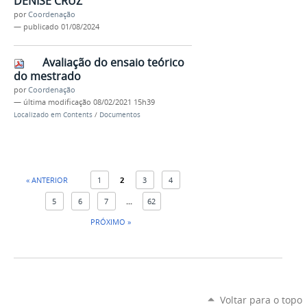
DENISE CRUZ
por
Coordenação
—
publicado
01/08/2024
Avaliação do ensaio teórico
do mestrado
por
Coordenação
—
última modificação
08/02/2021 15h39
Localizado em
Contents
/
Documentos
« ANTERIOR
1
2
3
4
5
6
7
...
62
PRÓXIMO »
Voltar para o topo