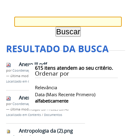
RESULTADO DA BUSCA
Anexo III.pdf
615
itens atendem ao seu critério.
por
Coordenação
Ordenar por
—
última modificação
20/11/2023 20h40
Localizado em
Contents
/
Documentos
Relevância
Data (mais Recente Primeiro)
Anexo IV.pdf
alfabeticamente
por
Coordenação
—
última modificação
20/11/2023 20h40
Localizado em
Contents
/
Documentos
Antropologia da (2).png