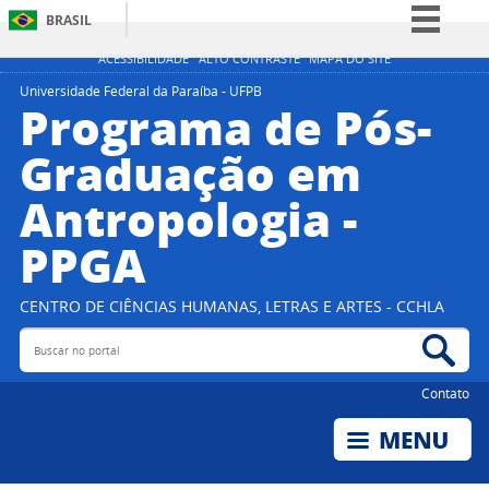
BRASIL
Simplifique!
ACESSIBILIDADE
ALTO CONTRASTE
MAPA DO SITE
Comunica BR
Universidade Federal da Paraíba - UFPB
Programa de Pós-
Participe
Graduação em
Acesso à informação
Antropologia -
Legislação
Canais
PPGA
CENTRO DE CIÊNCIAS HUMANAS, LETRAS E ARTES - CCHLA
Buscar no portal
Bus
Contato