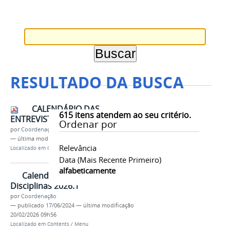
RESULTADO DA BUSCA
CALENDÁRIO DAS
615
itens atendem ao seu critério.
ENTREVISTAS / MESTRADO
Ordenar por
por
Coordenação
—
última modificação
01/12/2021 15h36
Relevância
Localizado em
Contents
/
Documentos
/
Seleção 2022
Data (mais Recente Primeiro)
alfabeticamente
Calendário de matrículas e
Disciplinas 2026.1
por
Coordenação
—
publicado
17/06/2024
—
última modificação
20/02/2026 09h56
Localizado em
Contents
/
Menu