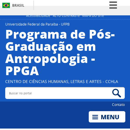
BRASIL
Simplifique!
ACESSIBILIDADE
ALTO CONTRASTE
MAPA DO SITE
Comunica BR
Universidade Federal da Paraíba - UFPB
Programa de Pós-
Participe
Graduação em
Acesso à informação
Antropologia -
Legislação
Canais
PPGA
CENTRO DE CIÊNCIAS HUMANAS, LETRAS E ARTES - CCHLA
Buscar no portal
Bus
Contato