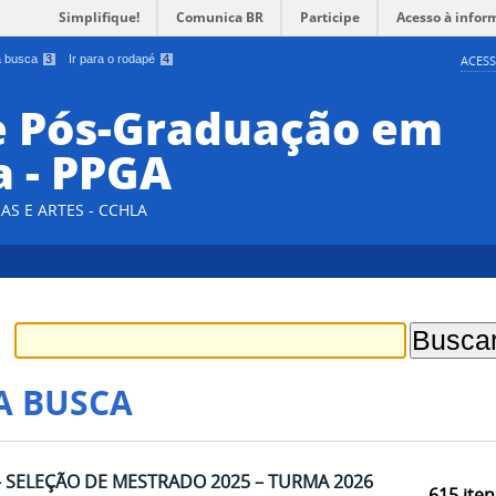
Simplifique!
Comunica BR
Participe
Acesso à infor
 a busca
3
Ir para o rodapé
4
ACESS
e Pós-Graduação em
a - PPGA
AS E ARTES - CCHLA
A BUSCA
– SELEÇÃO DE MESTRADO 2025 – TURMA 2026
615
iten