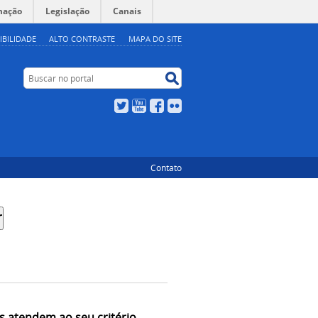
mação
Legislação
Canais
IBILIDADE
ALTO CONTRASTE
MAPA DO SITE
Buscar no portal
Buscar no portal
Twitter
YouTube
Facebook
Flickr
Contato
s atendem ao seu critério.