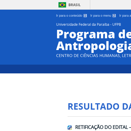
BRASIL
Ir para o conteúdo
1
Ir para o menu
2
Ir para
Universidade Federal da Paraíba - UFPB
Programa d
Antropologi
CENTRO DE CIÊNCIAS HUMANAS, LETR
RESULTADO D
RETIFICAÇÃO DO EDITAL 