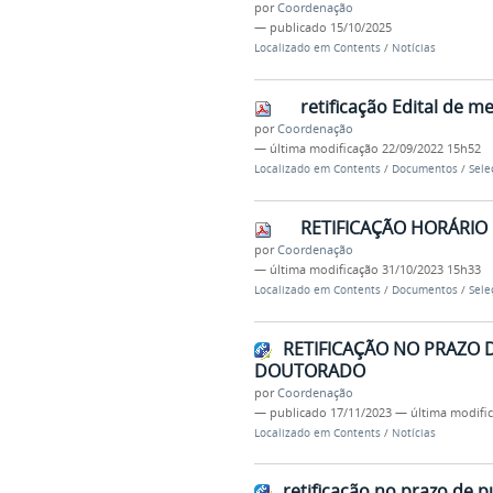
por
Coordenação
—
publicado
15/10/2025
Localizado em
Contents
/
Notícias
retificação Edital de 
por
Coordenação
—
última modificação
22/09/2022 15h52
Localizado em
Contents
/
Documentos
/
Sele
RETIFICAÇÃO HORÁRIO 
por
Coordenação
—
última modificação
31/10/2023 15h33
Localizado em
Contents
/
Documentos
/
Sele
RETIFICAÇÃO NO PRAZO 
DOUTORADO
por
Coordenação
—
publicado
17/11/2023
—
última modifi
Localizado em
Contents
/
Notícias
retificação no prazo de p