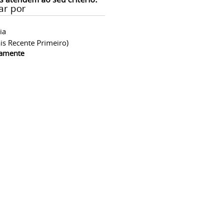
ar por
ia
is Recente Primeiro)
camente