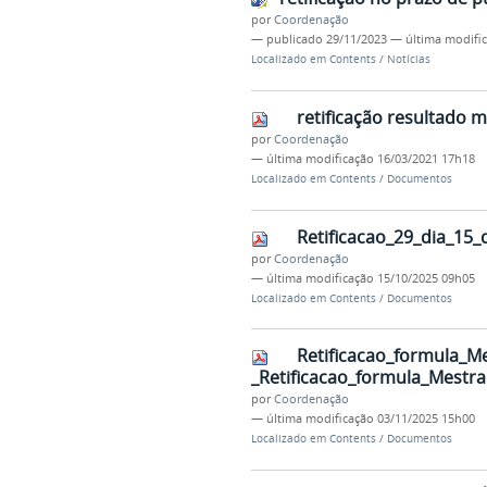
por
Coordenação
—
publicado
29/11/2023
—
última modifi
Localizado em
Contents
/
Notícias
retificação resultado 
por
Coordenação
—
última modificação
16/03/2021 17h18
Localizado em
Contents
/
Documentos
Retificacao_29_dia_15
por
Coordenação
—
última modificação
15/10/2025 09h05
Localizado em
Contents
/
Documentos
Retificacao_formula_M
_Retificacao_formula_Mestra
por
Coordenação
—
última modificação
03/11/2025 15h00
Localizado em
Contents
/
Documentos