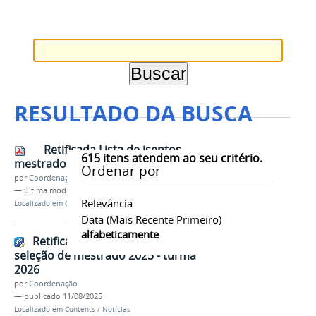
RESULTADO DA BUSCA
Retificada Lista de isentos
615
itens atendem ao seu critério.
mestrado 2025 - turma 2026
Ordenar por
por
Coordenação
—
última modificação
11/08/2025 14h20
Relevância
Localizado em
Contents
/
Documentos
Data (mais Recente Primeiro)
alfabeticamente
Retificada Lista de isentos da
seleção de mestrado 2025 - turma
2026
por
Coordenação
—
publicado
11/08/2025
Localizado em
Contents
/
Notícias