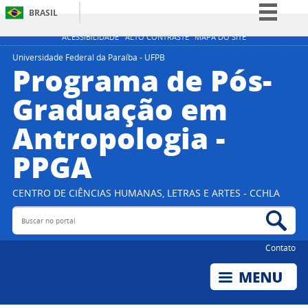
BRASIL
Simplifique!
ACESSIBILIDADE
ALTO CONTRASTE
MAPA DO SITE
Comunica BR
Universidade Federal da Paraíba - UFPB
Programa de Pós-
Participe
Graduação em
Acesso à informação
Antropologia -
Legislação
Canais
PPGA
CENTRO DE CIÊNCIAS HUMANAS, LETRAS E ARTES - CCHLA
Buscar no portal
Bus
Contato