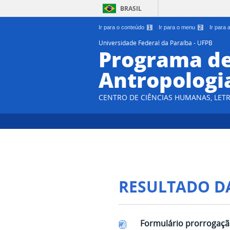
BRASIL
Ir para o conteúdo
1
Ir para o menu
2
Ir para
Universidade Federal da Paraíba - UFPB
Programa d
Antropologi
CENTRO DE CIÊNCIAS HUMANAS, LETR
RESULTADO D
Formulário prorrogaç