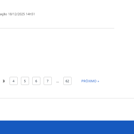
cação
18/12/2025 14h51
3
4
5
6
7
...
62
PRÓXIMO »