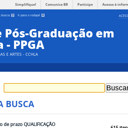
Simplifique!
Comunica BR
Participe
Acesso à infor
 a busca
3
Ir para o rodapé
4
ACESS
e Pós-Graduação em
a - PPGA
AS E ARTES - CCHLA
A BUSCA
ão de prazo QUALIFICAÇÃO
615
iten