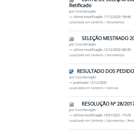
Retificado
por
Coordenação
—
última modificação
11/12/2020 19h46
Localizado em
Contents
/
Documentos
SELEÇÃO MESTRADO 20
por
Coordenação
—
última modificação
12/12/2020 08h30
Localizado em
Contents
/
Documentos
RESULTADO DOS PEDIDOS
por
Coordenação
—
publicado
12/12/2020
Localizado em
Contents
/
Notícias
RESOLUÇÃO Nº 28/201
por
Coordenação
—
última modificação
15/01/2021 17h29
Localizado em
Contents
/
Documentos
/
Reso