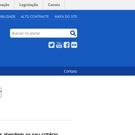
mação
Legislação
Canais
IBILIDADE
ALTO CONTRASTE
MAPA DO SITE
Buscar no portal
Buscar no portal
Twitter
YouTube
Facebook
Flickr
Contato
s atendem ao seu critério.