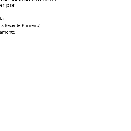
ar por
ia
is Recente Primeiro)
camente