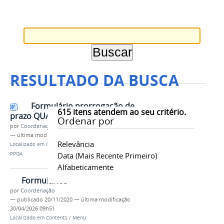
RESULTADO DA BUSCA
Formulário prorrogação de
615
itens atendem ao seu critério.
prazo QUALIFICAÇÃO
Ordenar por
por
Coordenação
—
última modificação
20/11/2020 15h24
Relevância
Localizado em
Contents
/
Documentos
/
Formulários
PPGA
Data (mais Recente Primeiro)
Alfabeticamente
Formulários
por
Coordenação
—
publicado
20/11/2020
—
última modificação
30/04/2026 09h51
Localizado em
Contents
/
Menu