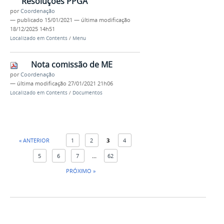
Resoluções PPGA
por
Coordenação
—
publicado
15/01/2021
—
última modificação
18/12/2025 14h51
Localizado em
Contents
/
Menu
Nota comissão de ME
por
Coordenação
—
última modificação
27/01/2021 21h06
Localizado em
Contents
/
Documentos
« ANTERIOR
1
2
3
4
5
6
7
...
62
PRÓXIMO »