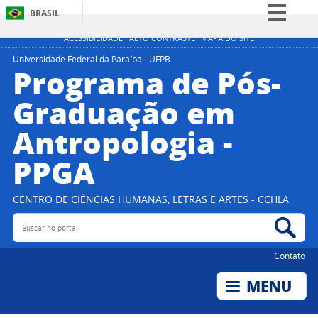
BRASIL
Simplifique!
ACESSIBILIDADE
ALTO CONTRASTE
MAPA DO SITE
Comunica BR
Universidade Federal da Paraíba - UFPB
Programa de Pós-
Participe
Graduação em
Acesso à informação
Antropologia -
Legislação
Canais
PPGA
CENTRO DE CIÊNCIAS HUMANAS, LETRAS E ARTES - CCHLA
Buscar no portal
Bus
Contato