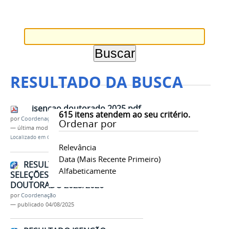
RESULTADO DA BUSCA
isencao doutorado 2025.pdf
615
itens atendem ao seu critério.
por
Coordenação
Ordenar por
—
última modificação
04/08/2025 18h17
Localizado em
Contents
/
Documentos
Relevância
Data (mais Recente Primeiro)
RESULTADO ISENÇÃO
Alfabeticamente
SELEÇÕES MESTRADO E
DOUTORADO 2025/2026
por
Coordenação
—
publicado
04/08/2025