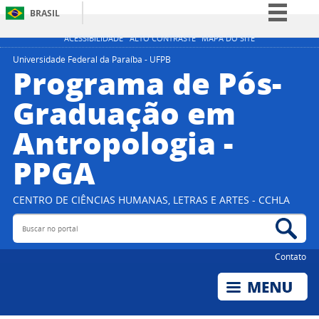
BRASIL
Simplifique!
ACESSIBILIDADE
ALTO CONTRASTE
MAPA DO SITE
Comunica BR
Universidade Federal da Paraíba - UFPB
Programa de Pós-
Participe
Graduação em
Acesso à informação
Antropologia -
Legislação
Canais
PPGA
CENTRO DE CIÊNCIAS HUMANAS, LETRAS E ARTES - CCHLA
Buscar no portal
Bus
Contato