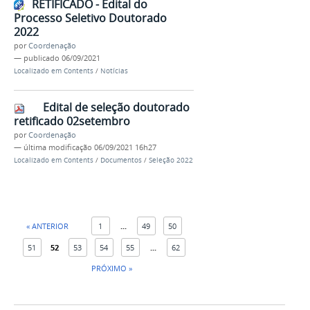
RETIFICADO - Edital do
Processo Seletivo Doutorado
2022
por
Coordenação
—
publicado
06/09/2021
Localizado em
Contents
/
Notícias
Edital de seleção doutorado
retificado 02setembro
por
Coordenação
—
última modificação
06/09/2021 16h27
Localizado em
Contents
/
Documentos
/
Seleção 2022
« ANTERIOR
1
...
49
50
51
52
53
54
55
...
62
PRÓXIMO »