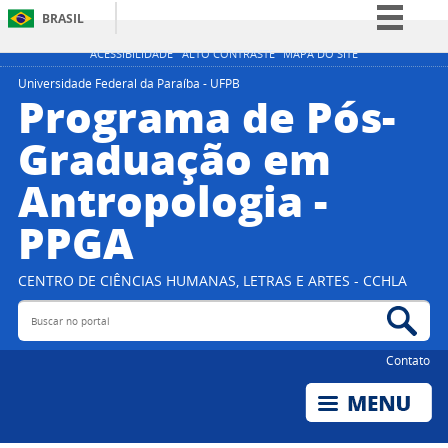
BRASIL
Simplifique!
ACESSIBILIDADE
ALTO CONTRASTE
MAPA DO SITE
Comunica BR
Universidade Federal da Paraíba - UFPB
Programa de Pós-
Participe
Graduação em
Acesso à informação
Antropologia -
Legislação
Canais
PPGA
CENTRO DE CIÊNCIAS HUMANAS, LETRAS E ARTES - CCHLA
Buscar no portal
Bus
Contato