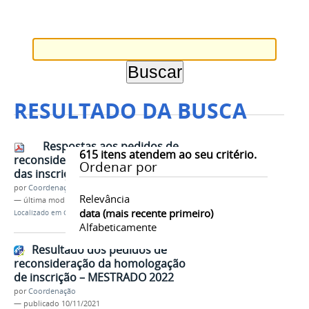
RESULTADO DA BUSCA
Respostas aos pedidos de
615
itens atendem ao seu critério.
reconsideração da homologação
Ordenar por
das inscrições - doutorado
por
Coordenação
Relevância
—
última modificação
10/11/2021 22h10
data (mais recente primeiro)
Localizado em
Contents
/
Documentos
/
Seleção 2022
Alfabeticamente
Resultado dos pedidos de
reconsideração da homologação
de inscrição – MESTRADO 2022
por
Coordenação
—
publicado
10/11/2021