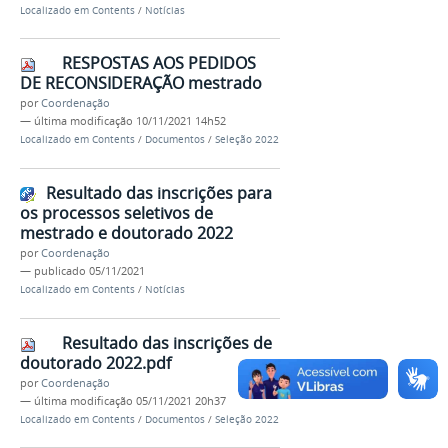
Localizado em
Contents
/
Notícias
RESPOSTAS AOS PEDIDOS
DE RECONSIDERAÇÃO mestrado
por
Coordenação
—
última modificação
10/11/2021 14h52
Localizado em
Contents
/
Documentos
/
Seleção 2022
Resultado das inscrições para
os processos seletivos de
mestrado e doutorado 2022
por
Coordenação
—
publicado
05/11/2021
Localizado em
Contents
/
Notícias
Resultado das inscrições de
doutorado 2022.pdf
por
Coordenação
—
última modificação
05/11/2021 20h37
Localizado em
Contents
/
Documentos
/
Seleção 2022