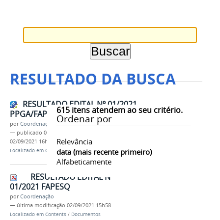
RESULTADO DA BUSCA
RESULTADO EDITAL Nº 01/2021
615
itens atendem ao seu critério.
PPGA/FAPESQ
Ordenar por
por
Coordenação
—
publicado
02/09/2021
—
última modificação
Relevância
02/09/2021 16h11
data (mais recente primeiro)
Localizado em
Contents
/
Notícias
Alfabeticamente
RESULTADO EDITAL Nº
01/2021 FAPESQ
por
Coordenação
—
última modificação
02/09/2021 15h58
Localizado em
Contents
/
Documentos