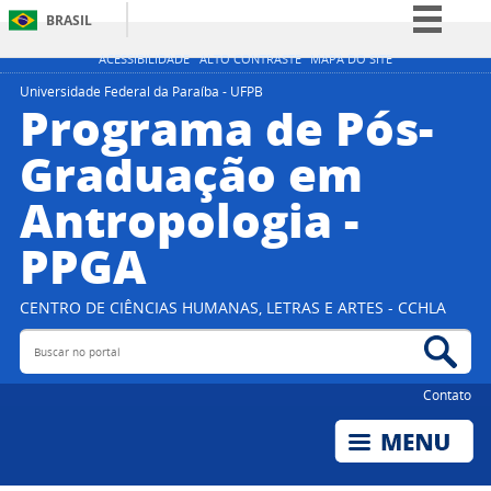
BRASIL
Simplifique!
ACESSIBILIDADE
ALTO CONTRASTE
MAPA DO SITE
Comunica BR
Universidade Federal da Paraíba - UFPB
Programa de Pós-
Participe
Graduação em
Acesso à informação
Antropologia -
Legislação
Canais
PPGA
CENTRO DE CIÊNCIAS HUMANAS, LETRAS E ARTES - CCHLA
Buscar no portal
Bus
Contato