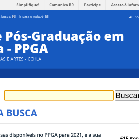
Simplifique!
Comunica BR
Participe
Acesso à infor
 a busca
3
Ir para o rodapé
4
ACESS
e Pós-Graduação em
a - PPGA
AS E ARTES - CCHLA
A BUSCA
sas disponíveis no PPGA para 2021, e a sua
615
iten