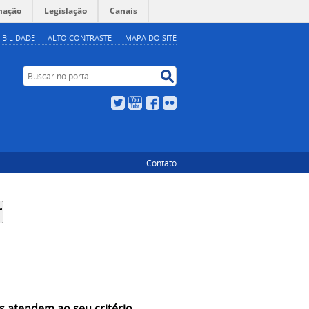
mação
Legislação
Canais
IBILIDADE
ALTO CONTRASTE
MAPA DO SITE
Buscar no portal
Buscar no portal
Twitter
YouTube
Facebook
Flickr
Contato
s atendem ao seu critério.