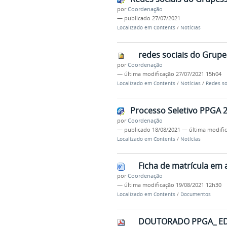
por
Coordenação
—
publicado
27/07/2021
Localizado em
Contents
/
Notícias
redes sociais do Grupe
por
Coordenação
—
última modificação
27/07/2021 15h04
Localizado em
Contents
/
Notícias
/
Redes so
Processo Seletivo PPGA 
por
Coordenação
—
publicado
18/08/2021
—
última modifi
Localizado em
Contents
/
Notícias
Ficha de matrícula em 
por
Coordenação
—
última modificação
19/08/2021 12h30
Localizado em
Contents
/
Documentos
DOUTORADO PPGA_ EDI