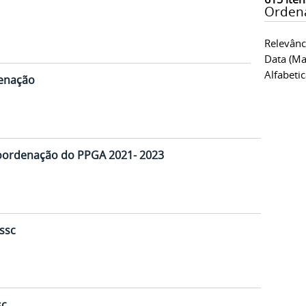
Orden
Relevânc
Data (ma
Alfabeti
denação
 coordenação do PPGA 2021- 2023
ssc
sc