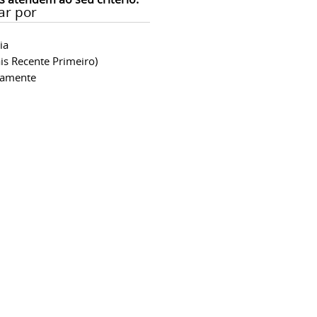
ar por
ia
is Recente Primeiro)
camente