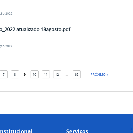
ção 2022
o_2022 atualizado 18agosto.pdf
ção 2022
7
8
9
10
11
12
...
62
PRÓXIMO »
Institucional
Serviços