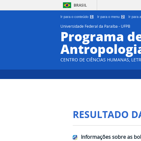
BRASIL
Ir para o conteúdo
1
Ir para o menu
2
Ir para
Universidade Federal da Paraíba - UFPB
Programa d
Antropologi
CENTRO DE CIÊNCIAS HUMANAS, LETR
RESULTADO D
Informações sobre as bol