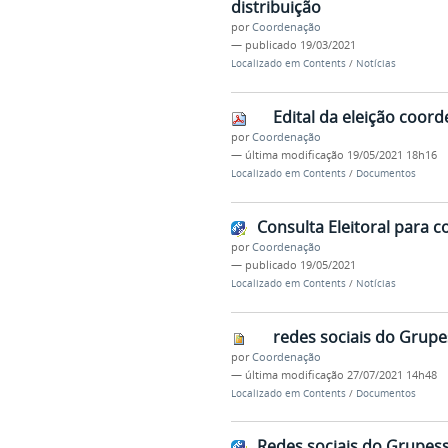
distribuição
por
Coordenação
—
publicado
19/03/2021
Localizado em
Contents
/
Notícias
Edital da eleição coor
por
Coordenação
—
última modificação
19/05/2021 18h16
Localizado em
Contents
/
Documentos
Consulta Eleitoral para
por
Coordenação
—
publicado
19/05/2021
Localizado em
Contents
/
Notícias
redes sociais do Grupe
por
Coordenação
—
última modificação
27/07/2021 14h48
Localizado em
Contents
/
Documentos
Redes sociais do Grupes