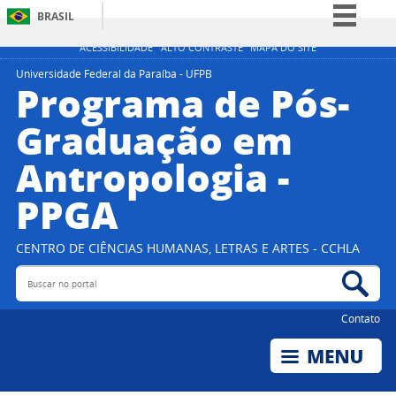
BRASIL
Simplifique!
ACESSIBILIDADE
ALTO CONTRASTE
MAPA DO SITE
Comunica BR
Universidade Federal da Paraíba - UFPB
Programa de Pós-
Participe
Graduação em
Acesso à informação
Antropologia -
Legislação
Canais
PPGA
CENTRO DE CIÊNCIAS HUMANAS, LETRAS E ARTES - CCHLA
Buscar no portal
Bus
Contato