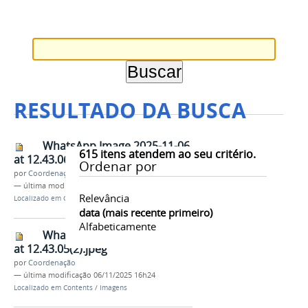
RESULTADO DA BUSCA
WhatsApp Image 2025-11-06
615
itens atendem ao seu critério.
at 12.43.06.jpeg
Ordenar por
por
Coordenação
—
última modificação
06/11/2025 16h24
Relevância
Localizado em
Contents
/
Imagens
data (mais recente primeiro)
Alfabeticamente
WhatsApp Image 2025-11-06
at 12.43.05(2).jpeg
por
Coordenação
—
última modificação
06/11/2025 16h24
Localizado em
Contents
/
Imagens