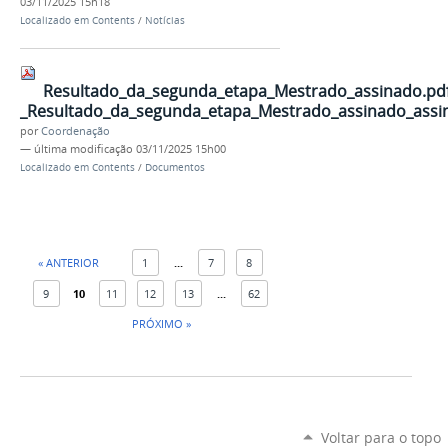
03/11/2025 15h18
Localizado em
Contents
/
Notícias
Resultado_da_segunda_etapa_Mestrado_assinado.pdf
_Resultado_da_segunda_etapa_Mestrado_assinado_assin
por
Coordenação
—
última modificação
03/11/2025 15h00
Localizado em
Contents
/
Documentos
« ANTERIOR
1
...
7
8
9
10
11
12
13
...
62
PRÓXIMO »
Voltar para o topo