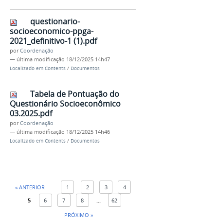
questionario-
socioeconomico-ppga-
2021_definitivo-1 (1).pdf
por
Coordenação
—
última modificação
18/12/2025 14h47
Localizado em
Contents
/
Documentos
Tabela de Pontuação do
Questionário Socioeconômico
03.2025.pdf
por
Coordenação
—
última modificação
18/12/2025 14h46
Localizado em
Contents
/
Documentos
« ANTERIOR
1
2
3
4
5
6
7
8
...
62
PRÓXIMO »