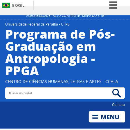
BRASIL
Simplifique!
ACESSIBILIDADE
ALTO CONTRASTE
MAPA DO SITE
Comunica BR
Universidade Federal da Paraíba - UFPB
Programa de Pós-
Participe
Graduação em
Acesso à informação
Antropologia -
Legislação
Canais
PPGA
CENTRO DE CIÊNCIAS HUMANAS, LETRAS E ARTES - CCHLA
Buscar no portal
Bus
Contato