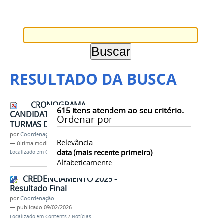
RESULTADO DA BUSCA
CRONOGRAMA
615
itens atendem ao seu critério.
CANDIDATURAS À BOLSA -
Ordenar por
TURMAS DE 2026 - PPGA.pdf
por
Coordenação
Relevância
—
última modificação
18/02/2026 14h56
data (mais recente primeiro)
Localizado em
Contents
/
Documentos
Alfabeticamente
CREDENCIAMENTO 2025 -
Resultado Final
por
Coordenação
—
publicado
09/02/2026
Localizado em
Contents
/
Notícias