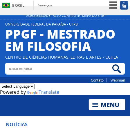
Serviços
BRASIL
Simplifique!
ACESSIBILIDADE
ALTO CONTRASTE
MAPA DO SITE
Participe
UNIVERSIDADE FEDERAL DA PARAÍBA - UFPB
PPGF - MESTRADO
Acesso à informação
EM FILOSOFIA
Legislação
Canais
CENTRO DE CIÊNCIAS HUMANAS, LETRAS E ARTES - CCHLA
Buscar no portal
Bus
Contato
Webmail
Powered by
Translate
NOTÍCIAS