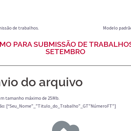
issão de trabalhos.
Modelo padrão
MO PARA SUBMISSÃO DE TRABALHOS
SETEMBRO
vio do arquivo
com tamanho máximo de 25Mb.
adrão: [“Seu_Nome”_”Titulo_do_Trabalho”_GT”NúmeroFT”]