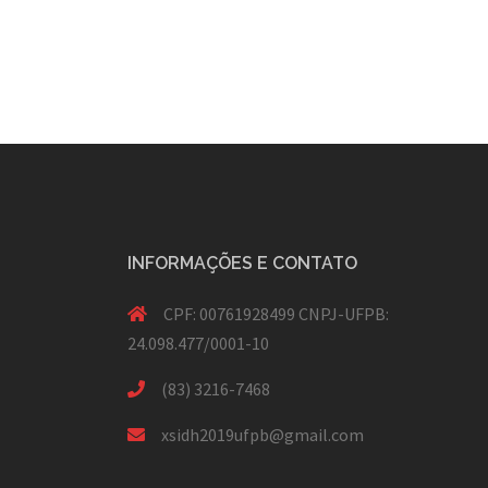
INFORMAÇÕES E CONTATO
CPF: 00761928499 CNPJ-UFPB:
24.098.477/0001-10
(83) 3216-7468
xsidh2019ufpb@gmail.com