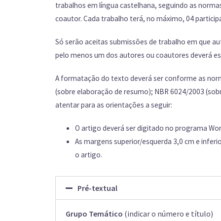
trabalhos em língua castelhana, seguindo as normas
coautor. Cada trabalho terá, no máximo, 04 partici
Só serão aceitas submissões de trabalho em que au
pelo menos um dos autores ou coautores deverá est
A formatação do texto deverá ser conforme as norm
(sobre elaboração de resumo); NBR 6024/2003 (sobr
atentar para as orientações a seguir:
O artigo deverá ser digitado no programa Wor
As margens superior/esquerda 3,0 cm e infer
o artigo.
Pré-textual
Grupo Temático
(indicar o número e título)