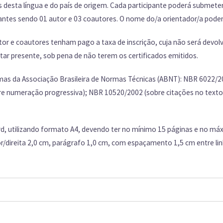
 desta língua e do país de origem.
Cada participante poderá submeter
pantes sendo 01 autor e 03 coautores. O nome do/a orientador/a pode
tor e coautores tenham pago a taxa de inscrição, cuja não será devo
ar presente, sob pena de não terem os certificados emitidos.
as da Associação Brasileira de Normas Técnicas (ABNT): NBR 6022/2
e numeração progressiva); NBR 10520/2002 (sobre citações no texto);
d, utilizando formato A4, devendo ter no mínimo 15 páginas e no máx
ior/direita 2,0 cm, parágrafo 1,0 cm, com espaçamento 1,5 cm entre