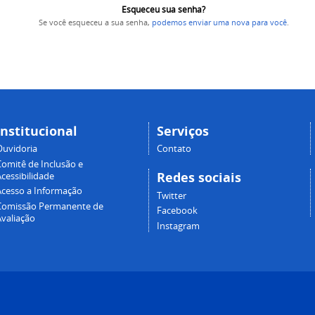
Esqueceu sua senha?
Se você esqueceu a sua senha,
podemos enviar uma nova para você
.
Institucional
Serviços
Ouvidoria
Contato
Comitê de Inclusão e
Redes sociais
cessibilidade
Acesso a Informação
Twitter
Comissão Permanente de
Facebook
Avaliação
Instagram