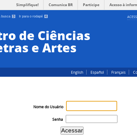
Simplifique!
Comunica BR
Participe
Acesso à infor
 a busca
3
Ir para o rodapé
4
ACESS
ro de Ciências
tras e Artes
English
Español
Français
Co
Nome do Usuário
Senha