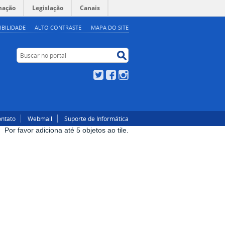
mação
Legislação
Canais
IBILIDADE
ALTO CONTRASTE
MAPA DO SITE
Buscar no portal
Buscar no portal
Twitter
Facebook
Instagram
ntato
Webmail
Suporte de Informática
Por favor adiciona até 5 objetos ao tile.