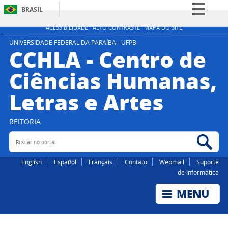
BRASIL
Simplifique!
ACESSIBILIDADE
ALTO CONTRASTE
MAPA DO SITE
Comunica BR
UNIVERSIDADE FEDERAL DA PARAÍBA - UFPB
CCHLA - Centro de
Participe
Ciências Humanas,
Acesso à informação
Letras e Artes
Legislação
Canais
REITORIA
Buscar no portal
Bus
English
Español
Français
Contato
Webmail
Suporte
de Informática