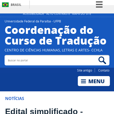
BRASIL
Simplifique!
ACESSIBILIDADE
ALTO CONTRASTE
MAPA DO SITE
Comunica BR
Universidade Federal da Paraíba - UFPB
Coordenação do
Participe
Curso de Tradução
Acesso à informação
Legislação
CENTRO DE CIÊNCIAS HUMANAS, LETRAS E ARTES- CCHLA
Canais
Buscar no portal
Bus
Site antigo
Contato
NOTÍCIAS
Edital simplificado -