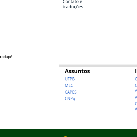
Contato e
traduções
rodapé
Assuntos
UFPB
O
MEC
C
A
CAPES
A
CNPq
C
A