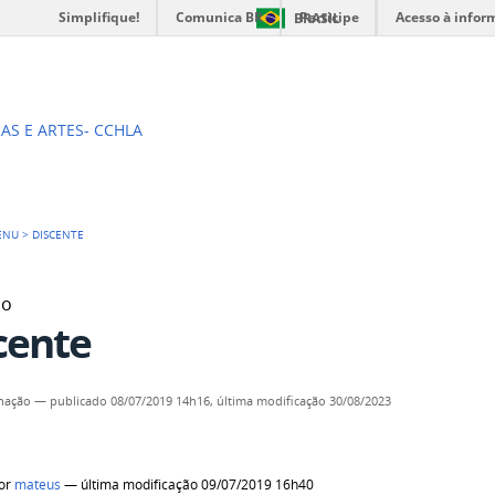
Simplifique!
Comunica BR
Participe
Acesso à infor
BRASIL
do Curso de Tradução
AS E ARTES- CCHLA
ENU
>
DISCENTE
do
cente
nação
—
publicado
08/07/2019 14h16,
última modificação
30/08/2023
or
mateus
— última modificação 09/07/2019 16h40