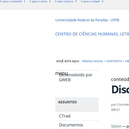
Ir para o conteúdo
1
Ir para o menu
2
Ir para a busca
3
Ir para o rodapé
4
Coordenação 
Universidade Federal da Paraíba - UFPB
CENTRO DE CIÊNCIAS HUMANAS, LETR
VOCÊ ESTÁ AQUI:
PÁGINA INICIAL
>
CONTENTS
>
M
menu
Desenvolvido por
conteú
GWEB
Dis
ASSUNTOS
por
Coorde
09h21
CTrad
Documentos
SIGAA
—
p