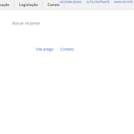
ACESSIBILIDADE
ALTO CONTRASTE
MAPA DO SITE
mação
Legislação
Canais
Buscar no portal
Buscar no portal
Facebook
Site antigo
Contato