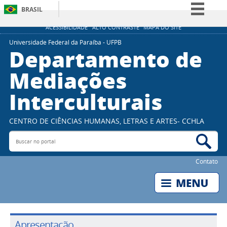
BRASIL
Simplifique!
ACESSIBILIDADE
ALTO CONTRASTE
MAPA DO SITE
Comunica BR
Universidade Federal da Paraíba - UFPB
Departamento de
Participe
Mediações
Acesso à informação
Interculturais
Legislação
Canais
CENTRO DE CIÊNCIAS HUMANAS, LETRAS E ARTES- CCHLA
Buscar no portal
Bus
Contato
Apresentação