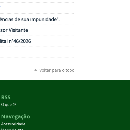
uências de sua impunidade".
sor Visitante
ital nº46/2026
Voltar para o topo
RSS
O que é?
Navegação
Acessibilidade