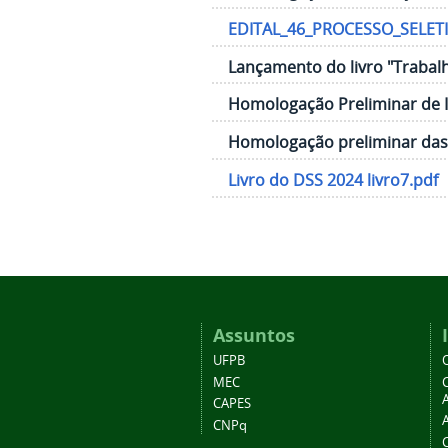
EDITAL_46_PROCESSO_SELETI
Lançamento do livro "Trabalh
Homologação Preliminar de Ins
Homologação preliminar das i
Livro do DSS 2024 livro7.pdf
Assuntos
UFPB
MEC
A
CAPES
CNPq