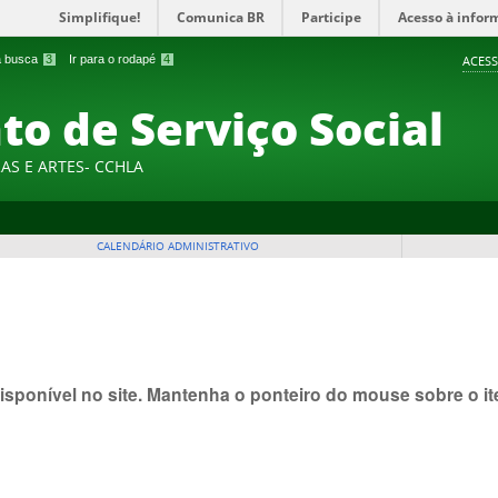
Simplifique!
Comunica BR
Participe
Acesso à infor
 a busca
3
Ir para o rodapé
4
ACESS
o de Serviço Social
AS E ARTES- CCHLA
CALENDÁRIO ADMINISTRATIVO
isponível no site. Mantenha o ponteiro do mouse sobre o 