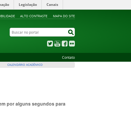
mação
Legislação
Canais
IBILIDADE
ALTO CONTRASTE
MAPA DO SITE
Buscar no portal
Buscar no portal
Twitter
YouTube
Facebook
Flickr
Contato
CALENDÁRIO ACADÊMICO
item por alguns segundos para