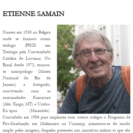
ETIENNE SAMAIN
Nasceu em 1938 na Bélgica
onde se formou como
teólogo (PH.D. em
Teologia pela Universidade
Católica de Lovaina). No
Brasil desde 1973, tornou-
se antropólogo (Museu
Nacional do Rio de
Janeiro) e fotógrafo,
convivendo com as
comunidades Kamayurá
(Alto Xingu, MT) e Urubu-
Ka´apor (Maranhão).
Convidado em 1984 para implantar com outros colegas o Programa de
Pós-Graduação em Multimeios na Unicamp, interessou-se de modo
amplo pelas imagens, daquelas presentes nas narrativas míticas às que são