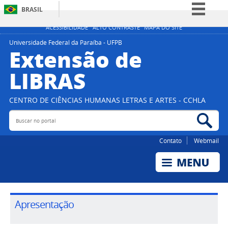
BRASIL
Simplifique!
ACESSIBILIDADE
ALTO CONTRASTE
MAPA DO SITE
Comunica BR
Universidade Federal da Paraíba - UFPB
Extensão de
Participe
LIBRAS
Acesso à informação
Legislação
CENTRO DE CIÊNCIAS HUMANAS LETRAS E ARTES - CCHLA
Canais
Buscar no portal
Bus
Contato
Webmail
Apresentação