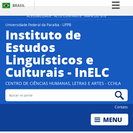
BRASIL
Simplifique!
ACESSIBILIDADE
ALTO CONTRASTE
MAPA DO SITE
Comunica BR
Universidade Federal da Paraíba - UFPB
Instituto de
Participe
Estudos
Acesso à informação
Linguísticos e
Legislação
Canais
Culturais - InELC
CENTRO DE CIÊNCIAS HUMANAS, LETRAS E ARTES - CCHLA
Buscar no portal
Bus
Contato