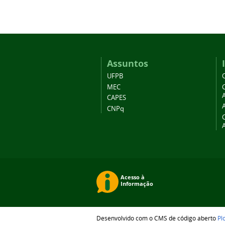
Assuntos
UFPB
MEC
A
CAPES
CNPq
Desenvolvido com o CMS de código aberto
Pl