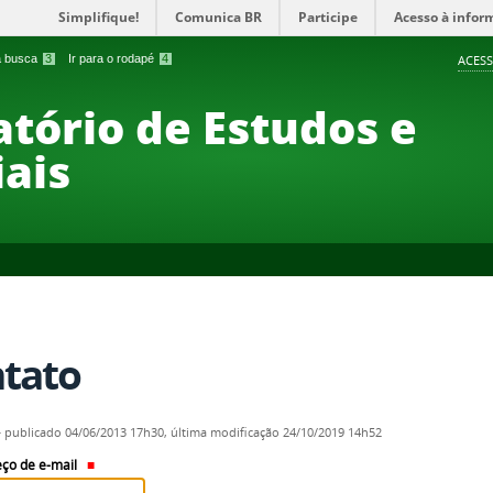
Simplifique!
Comunica BR
Participe
Acesso à infor
 a busca
3
Ir para o rodapé
4
ACESS
atório de Estudos e
iais
tato
—
publicado
04/06/2013 17h30,
última modificação
24/10/2019 14h52
ço de e-mail