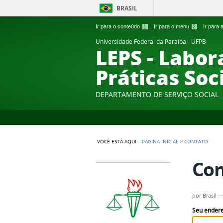
BRASIL
Ir para o conteúdo
1
Ir para o menu
2
Ir para
Universidade Federal da Paraíba - UFPB
LEPS - Labor
Práticas Soc
DEPARTAMENTO DE SERVIÇO SOCIAL
VOCÊ ESTÁ AQUI:
PÁGINA INICIAL
>
CONTATO
Con
por
Brasil
Seu endere