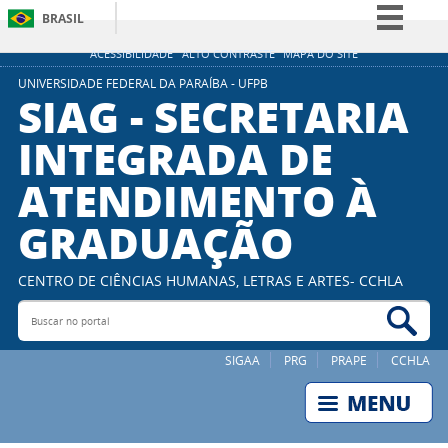
BRASIL
Simplifique!
ACESSIBILIDADE
ALTO CONTRASTE
MAPA DO SITE
Comunica BR
UNIVERSIDADE FEDERAL DA PARAÍBA - UFPB
SIAG - SECRETARIA
Participe
INTEGRADA DE
Acesso à informação
ATENDIMENTO À
Legislação
Canais
GRADUAÇÃO
CENTRO DE CIÊNCIAS HUMANAS, LETRAS E ARTES- CCHLA
Buscar no portal
Bus
SIGAA
PRG
PRAPE
CCHLA