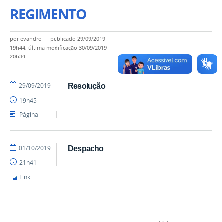
REGIMENTO
por
evandro
—
publicado
29/09/2019
19h44,
última modificação
30/09/2019
20h34
por
publicado
29/09/2019
Resolução
evandro
19h45
Página
por
publicado
01/10/2019
Despacho
evandro
21h41
Link