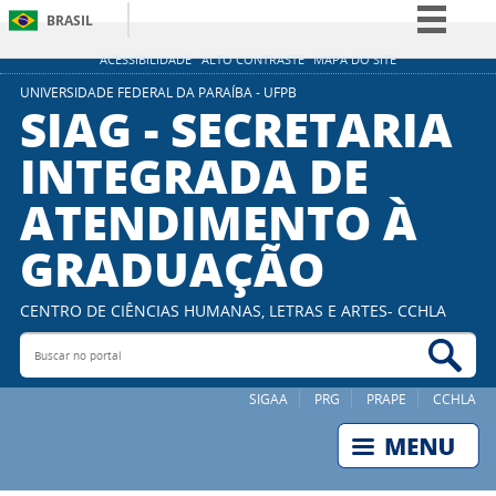
BRASIL
Simplifique!
ACESSIBILIDADE
ALTO CONTRASTE
MAPA DO SITE
Comunica BR
UNIVERSIDADE FEDERAL DA PARAÍBA - UFPB
SIAG - SECRETARIA
Participe
INTEGRADA DE
Acesso à informação
ATENDIMENTO À
Legislação
Canais
GRADUAÇÃO
CENTRO DE CIÊNCIAS HUMANAS, LETRAS E ARTES- CCHLA
Buscar no portal
Bus
SIGAA
PRG
PRAPE
CCHLA