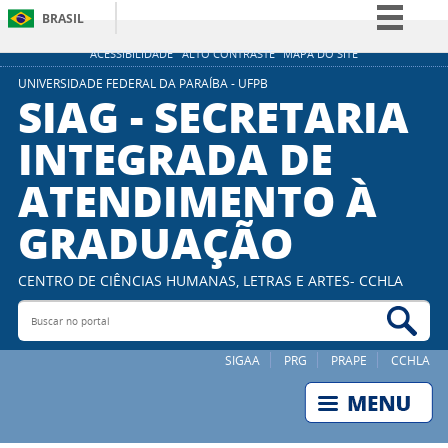
BRASIL
Simplifique!
ACESSIBILIDADE
ALTO CONTRASTE
MAPA DO SITE
Comunica BR
UNIVERSIDADE FEDERAL DA PARAÍBA - UFPB
SIAG - SECRETARIA
Participe
INTEGRADA DE
Acesso à informação
ATENDIMENTO À
Legislação
Canais
GRADUAÇÃO
CENTRO DE CIÊNCIAS HUMANAS, LETRAS E ARTES- CCHLA
Buscar no portal
Bus
SIGAA
PRG
PRAPE
CCHLA