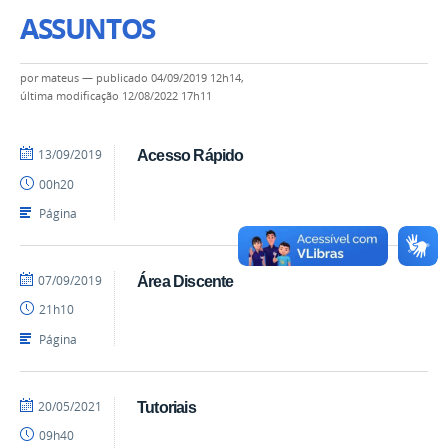
ASSUNTOS
por
mateus
—
publicado
04/09/2019 12h14,
última modificação
12/08/2022 17h11
por
publicado
13/09/2019
Acesso Rápido
evandro
00h20
Página
por
publicado
07/09/2019
Área Discente
evandro
21h10
Página
por
publicado
20/05/2021
Tutoriais
Alexandre
09h40
-