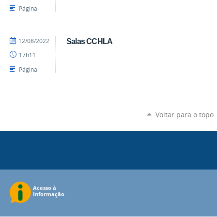
SIAG
Página
CCHLA
por
publicado
12/08/2022
Salas CCHLA
Alexandre
17h11
-
SIAG
Página
CCHLA
Voltar para o topo