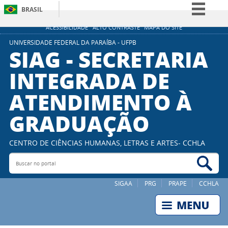
BRASIL
Simplifique!
ACESSIBILIDADE
ALTO CONTRASTE
MAPA DO SITE
Comunica BR
UNIVERSIDADE FEDERAL DA PARAÍBA - UFPB
SIAG - SECRETARIA
Participe
INTEGRADA DE
Acesso à informação
ATENDIMENTO À
Legislação
Canais
GRADUAÇÃO
CENTRO DE CIÊNCIAS HUMANAS, LETRAS E ARTES- CCHLA
Buscar no portal
Bus
SIGAA
PRG
PRAPE
CCHLA