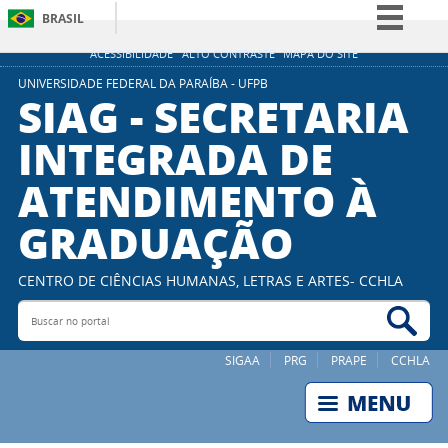
BRASIL
Simplifique!
ACESSIBILIDADE
ALTO CONTRASTE
MAPA DO SITE
Comunica BR
UNIVERSIDADE FEDERAL DA PARAÍBA - UFPB
SIAG - SECRETARIA
Participe
INTEGRADA DE
Acesso à informação
ATENDIMENTO À
Legislação
Canais
GRADUAÇÃO
CENTRO DE CIÊNCIAS HUMANAS, LETRAS E ARTES- CCHLA
Buscar no portal
Bus
SIGAA
PRG
PRAPE
CCHLA