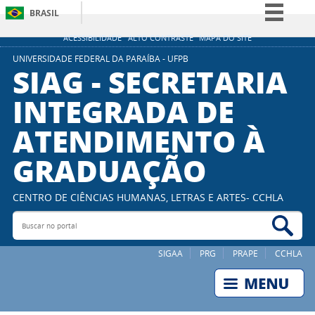
BRASIL
Simplifique!
ACESSIBILIDADE
ALTO CONTRASTE
MAPA DO SITE
Comunica BR
UNIVERSIDADE FEDERAL DA PARAÍBA - UFPB
SIAG - SECRETARIA
Participe
INTEGRADA DE
Acesso à informação
ATENDIMENTO À
Legislação
Canais
GRADUAÇÃO
CENTRO DE CIÊNCIAS HUMANAS, LETRAS E ARTES- CCHLA
Buscar no portal
Bus
SIGAA
PRG
PRAPE
CCHLA