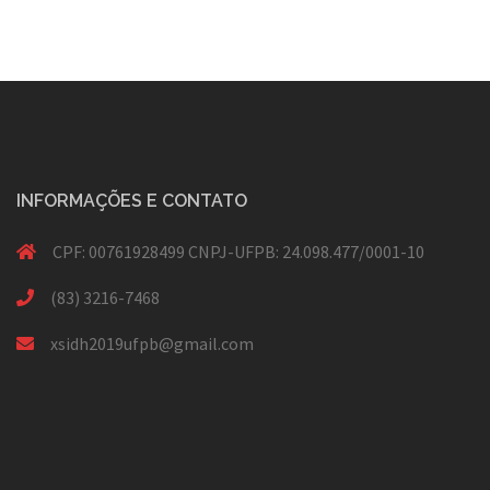
INFORMAÇÕES E CONTATO
CPF: 00761928499 CNPJ-UFPB: 24.098.477/0001-10
(83) 3216-7468
xsidh2019ufpb@gmail.com