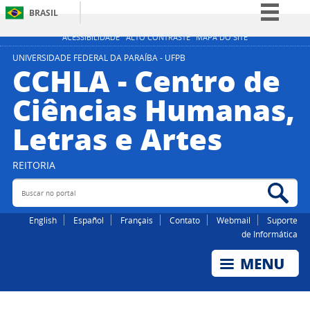
BRASIL
Simplifique!
ACESSIBILIDADE
ALTO CONTRASTE
MAPA DO SITE
Comunica BR
UNIVERSIDADE FEDERAL DA PARAÍBA - UFPB
CCHLA - Centro de
Participe
Ciências Humanas,
Acesso à informação
Letras e Artes
Legislação
Canais
REITORIA
Buscar no portal
Bus
English
Español
Français
Contato
Webmail
Suporte
de Informática