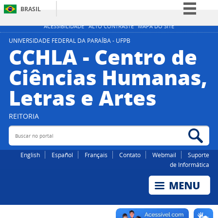
BRASIL
Simplifique!
ACESSIBILIDADE
ALTO CONTRASTE
MAPA DO SITE
Comunica BR
UNIVERSIDADE FEDERAL DA PARAÍBA - UFPB
CCHLA - Centro de
Participe
Ciências Humanas,
Acesso à informação
Letras e Artes
Legislação
Canais
REITORIA
Buscar no portal
Bus
English
Español
Français
Contato
Webmail
Suporte
de Informática