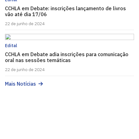
CCHLA em Debate: inscrições lançamento de livros
vão até dia 17/06
22 de junho de 2024
Edital
CCHLA em Debate adia inscrições para comunicação
oral nas sessões temáticas
22 de junho de 2024
Mais Notícias
CCHLA em Debate
Cidade Universitária, João Pessoa - Paraíba
CEP: 58.051-900
Telefone: +55 (83) 3216-7200