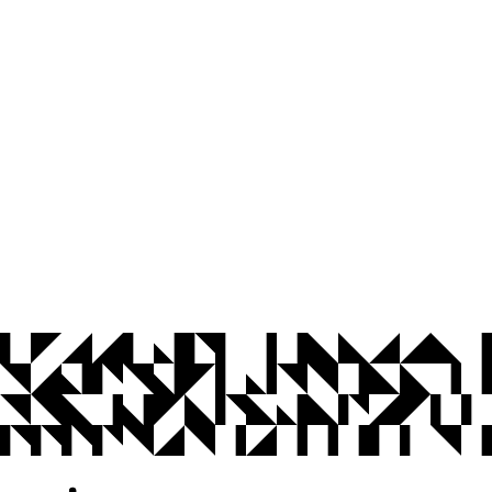
© 2026 Universidade Federal da Paraíba.
Ouvidoria
Acesso à Informação
CoMu
Acessibilidade
Dados Abertos UFPB
Privacidade e Proteção de Dados