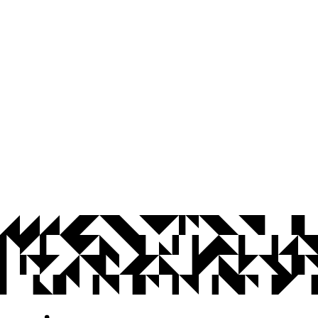
© 2026 Universidade Federal da Paraíba.
Ouvidoria
Acesso à Informação
CoMu
Acessibilidade
Dados Abertos UFPB
Privacidade e Proteção de Dados