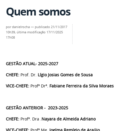
Quem somos
por
danielrocha
—
publicado
21/11/2017
10h39,
última modificação
17/11/2025
17h08
GESTÃO ATUAL- 2025-2027
CHEFE:
Prof. Dr.
Lígio Josias Gomes de Sousa
VICE-CHEFE:
Profª Drª.
Fabiane Ferreira da Silva Moraes
GESTÃO ANTERIOR - 2023-2025
CHEFE:
Profª. Dra .
Nayara de Almeida Adriano
VICE-CHEFE:
Profª Me.
Joelma Remígio de Araújo