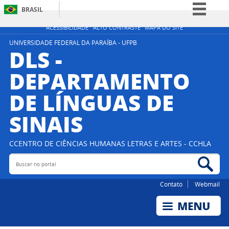
BRASIL
Simplifique!
ACESSIBILIDADE
ALTO CONTRASTE
MAPA DO SITE
Comunica BR
UNIVERSIDADE FEDERAL DA PARAÍBA - UFPB
DLS -
Participe
DEPARTAMENTO
Acesso à informação
DE LÍNGUAS DE
Legislação
Canais
SINAIS
CCENTRO DE CIÊNCIAS HUMANAS LETRAS E ARTES - CCHLA
Buscar no portal
Bus
Contato
Webmail