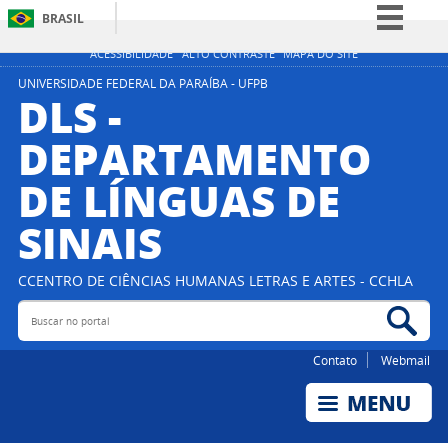
BRASIL
Simplifique!
ACESSIBILIDADE
ALTO CONTRASTE
MAPA DO SITE
Comunica BR
UNIVERSIDADE FEDERAL DA PARAÍBA - UFPB
DLS -
Participe
DEPARTAMENTO
Acesso à informação
DE LÍNGUAS DE
Legislação
Canais
SINAIS
CCENTRO DE CIÊNCIAS HUMANAS LETRAS E ARTES - CCHLA
Buscar no portal
Bus
Contato
Webmail